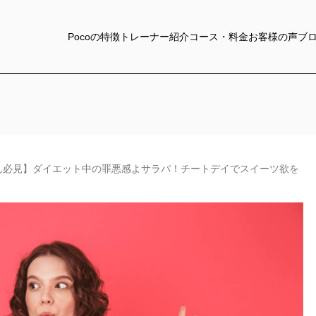
Pocoの特徴
トレーナー紹介
コース・料金
お客様の声
ブ
ん必見】ダイエット中の罪悪感よサラバ！チートデイでスイーツ欲を