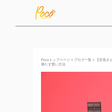
Pocoトップページ
>
ブログ一覧
>
【甘党さ
満たす賢い方法