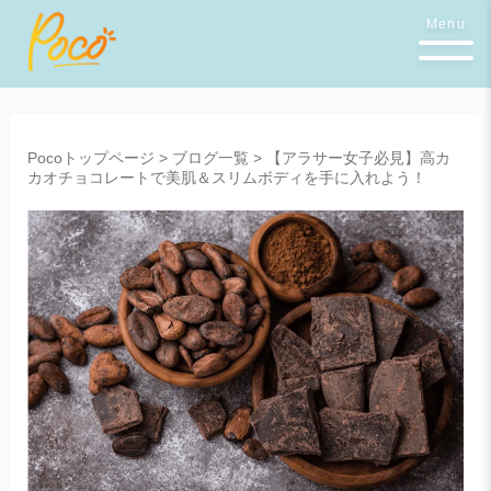
Menu
Pocoトップページ
>
ブログ一覧
>
【アラサー女子必見】高カ
カオチョコレートで美肌＆スリムボディを手に入れよう！