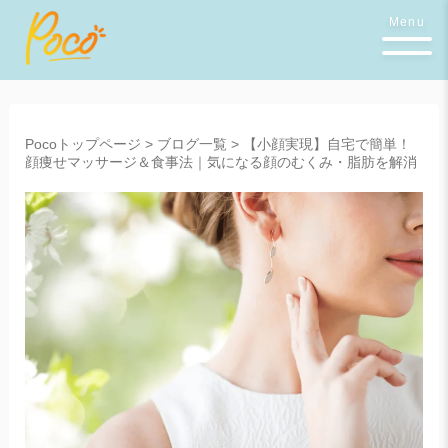
Menu
Pocoトップページ
>
ブログ一覧
>
【小顔実現】自宅で簡単！
顔痩せマッサージ＆食事法｜気になる顔のむくみ・脂肪を解消