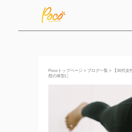
Pocoトップページ
>
ブログ一覧
>
【30代
想の体型に