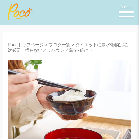
Menu
Pocoトップページ
>
ブログ一覧
>
ダイエットに炭水化物は絶
対必要！摂らないとリバウンド率が2倍に!?