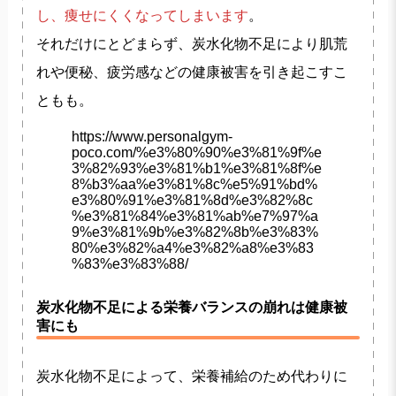
し、痩せにくくなってしまいます
。
それだけにとどまらず、炭水化物不足により肌荒
れや便秘、疲労感などの健康被害を引き起こすこ
ともも。
https://www.personalgym-
poco.com/%e3%80%90%e3%81%9f%e
3%82%93%e3%81%b1%e3%81%8f%e
8%b3%aa%e3%81%8c%e5%91%bd%
e3%80%91%e3%81%8d%e3%82%8c
%e3%81%84%e3%81%ab%e7%97%a
9%e3%81%9b%e3%82%8b%e3%83%
80%e3%82%a4%e3%82%a8%e3%83
%83%e3%83%88/
炭水化物不足による栄養バランスの崩れは健康被
害にも
炭水化物不足によって、栄養補給のため代わりに