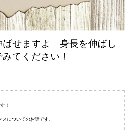
伸ばせますよ 身長を伸ばし
でみてください！
です！
クスについてのお話です。
。