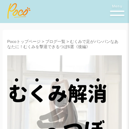
Menu
Pocoトップページ
>
ブログ一覧
>
むくみで足がパンパンなあ
なたに！むくみを撃退できるつぼ6選《後編》