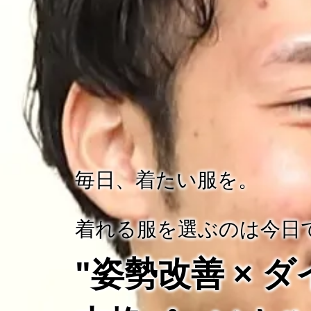
毎日、着たい服を。
着れる服を選ぶのは今日
"姿勢改善 × 